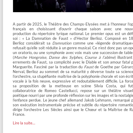
A partir de 2025, le Théâtre des Champs-Elysées met à l’honneur l’o
français en choisissant d’ouvrir chaque saison avec une nouv
production du répertoire lyrique national. Le premier opus est un déf
soi : « La Damnation de Faust » d’Hector Berlioz. Composé en 1
Berlioz considérait sa
Damnation
comme une «légende dramatique»
refusait qu’elle soit réduite à un genre musical. Ce n’est donc pas un op
un oratorio, ou une symphonie avec voix mais une succession de tabl
(
Marche Hongroise, Danse des Sylphes, Course à l’abîme
) illustrant
errements de Faust, sa complicité avec le Diable et son amour fatal 
Marguerite. Fasciné par la traduction du
Faust
de Goethe par Gérar
Nerval, Berlioz au sommet de sa maturité y déverse toute sa scienc
l’orchestre, sa stupéfiante maîtrise de la polyphonie chorale et son écri
vocale à la fois neuve, expressive et redoutablement difficile. La forc
sa proposition de la metteuse en scène Silvia Costa, qui fut
collaboratrice de Romeo Castellucci, repose sur un théâtre visue
poétique nourri par une profonde réflexion sur les images et la nostalgi
l’enfance perdue. Le jeune chef allemand Jakob Lehmann, remarqué 
son exécution instrumentale précise et subtile du répertoire romanti
dirige l’orchestre Les Siècles ainsi que le Chœur et la Maîtrise de R
France.
Lire la suite…